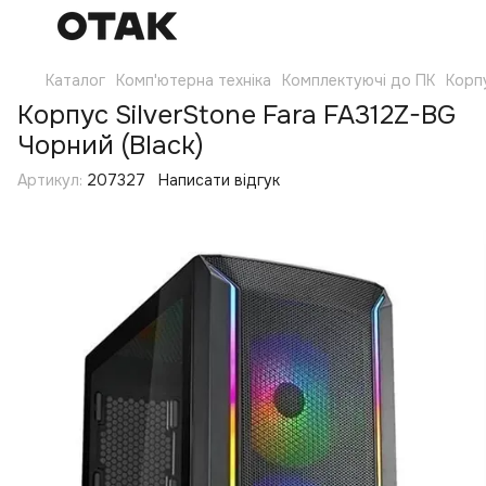
Каталог
Комп'ютерна техніка
Комплектуючі до ПК
Корп
Корпус SilverStone Fara FA312Z-BG
Чорний (Black)
Артикул:
207327
Написати відгук