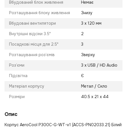
Вбудований блок живлення
Немає
Розташування блоку живлення
Знизу
Вбудовані вентилятори
3 х 120 мм
Внутрішні відсіки 3.5"
2
Посадкові місця для 2.5"
3
Розташування роз’ємів
Зверху
Роз’єми
3 х USB / HD Audio
Підсвітка
Є
Матеріал корпусу
Метал / Скло
Розміри
40.5 х 21 х 44
Опис
Корпус AeroCool P300C-G-WT-v1 (ACCS-PN02033.21) Білий