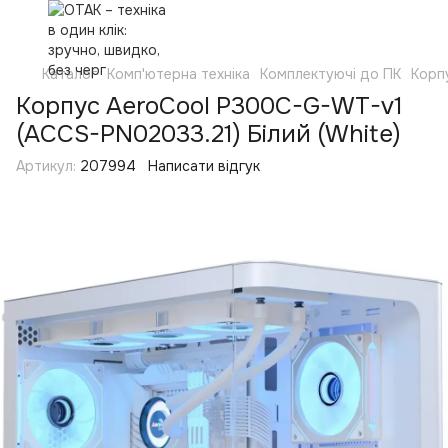
Каталог
Комп'ютерна техніка
Комплектуючі до ПК
Корп
Корпус AeroCool P300C-G-WT-v1
(ACCS-PN02033.21) Білий (White)
Артикул:
207994
Написати відгук