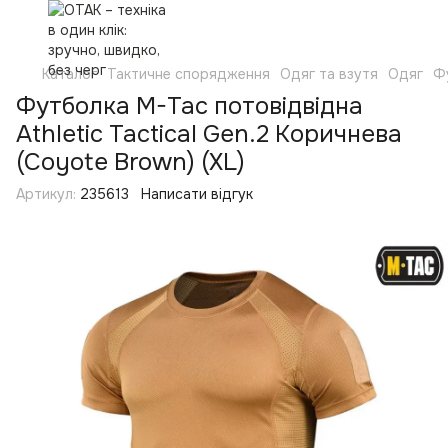
Каталог
Тактичне спорядження
Одяг та взутя
Одяг
Ф
Футболка M-Tac потовідвідна
Athletic Tactical Gen.2 Коричнева
(Coyote Brown) (XL)
Артикул:
235613
Написати відгук