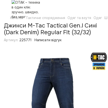
Каталог
Тактичне спорядження
Одяг та взутя
Одяг
Ш
Джинси M-Tac Tactical Gen.I Сині
(Dark Denim) Regular Fit (32/32)
Артикул:
225771
Написати відгук