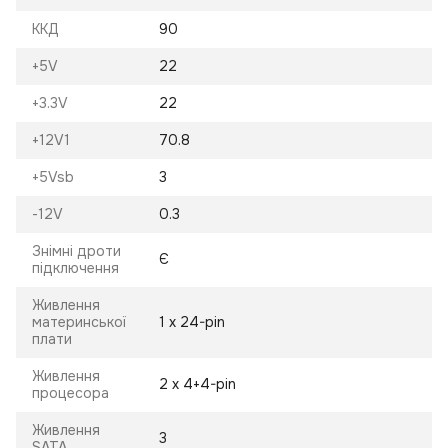
ККД
90
+5V
22
+3.3V
22
+12V1
70.8
+5Vsb
3
-12V
0.3
Знімні дроти
Є
підключення
Живлення
материнської
1 х 24-pin
плати
Живлення
2 х 4+4-pin
процесора
Живлення
3
SATA