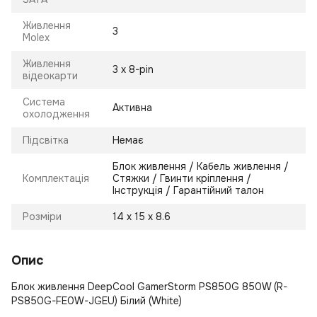
Живлення
3
Molex
Живлення
3 х 8-pin
відеокарти
Система
Активна
охолодження
Підсвітка
Немає
Блок живлення / Кабель живлення /
Комплектація
Стяжки / Гвинти кріплення /
Інструкція / Гарантійний талон
Розміри
14 х 15 х 8.6
Опис
Блок живлення DeepCool GamerStorm PS850G 850W (R-
PS850G-FE0W-JGEU) Білий (White)