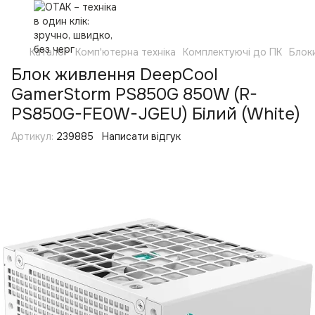
Каталог
Комп'ютерна техніка
Комплектуючі до ПК
Блок
Блок живлення DeepCool
GamerStorm PS850G 850W (R-
PS850G-FE0W-JGEU) Білий (White)
Артикул:
239885
Написати відгук