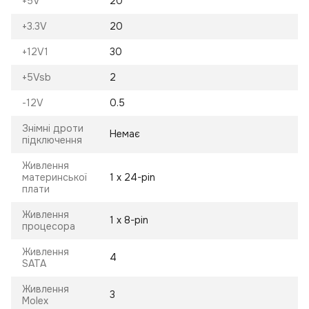
+5V
20
+3.3V
20
+12V1
30
+5Vsb
2
-12V
0.5
Знімні дроти
Немає
підключення
Живлення
материнської
1 х 24-pin
плати
Живлення
1 х 8-pin
процесора
Живлення
4
SATA
Живлення
3
Molex