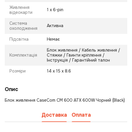
Живлення
1 х 6-pin
відеокарти
Система
Активна
охолодження
Підсвітка
Немає
Блок живлення / Кабель живлення /
Комплектація
Стяжки / Гвинти кріплення /
Інструкція / Гарантійний талон
Розміри
14 х 15 х 8.6
Опис
Блок живлення CaseCom CM 600 ATX 600W Чорний (Black)
Доставка
Оплата