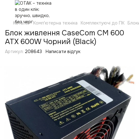
Каталог
Комп'ютерна техніка
Комплектуючі до ПК
Блок
Блок живлення CaseCom CM 600
ATX 600W Чорний (Black)
Артикул:
208643
Написати відгук