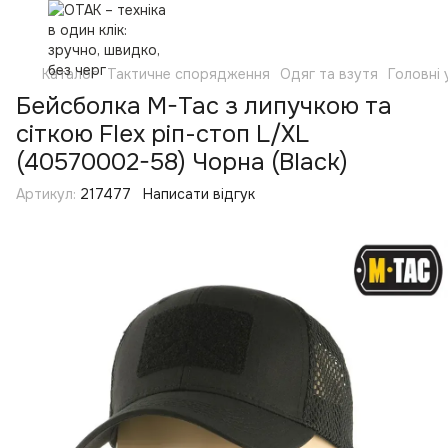
Каталог
Тактичне спорядження
Одяг та взутя
Головні
Бейсболка M-Tac з липучкою та
сіткою Flex ріп-стоп L/XL
(40570002-58) Чорна (Black)
Артикул:
217477
Написати відгук