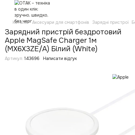
Каталог
Аксесуари для смартфонів
Зарядні пристрої
Б
Зарядний пристрій бездротовий
Apple MagSafe Charger 1м
(MX6X3ZE/A) Білий (White)
Артикул:
143696
Написати відгук