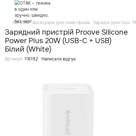
Каталог
Аксесуари для смартфонів
Зарядні пристрої
М
Зарядний пристрій Proove Silicone
Power Plus 20W (USB-C + USB)
Білий (White)
Артикул:
116192
Написати відгук