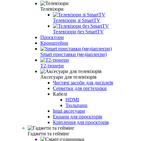
Телевізори
Телевізори зі SmartTV
Телевізори без SmartTV
Проєктори
Кронштейни
Smart приставки (медіаплеєри)
Т2-тюнери
Аксесуари для телевізорів
Чистячі засоби для дисплеїв
Серветки для оргтехніки
Кабелі
HDMI
Тюльпани
Інші аксесуари
Екрани для проєкторів
Кріплення для проєкторів
Гаджети та геймінг