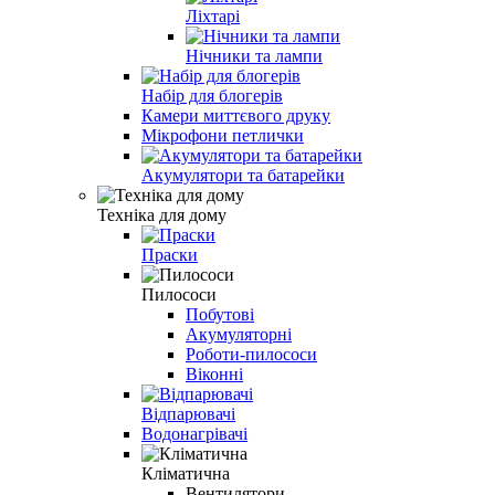
Ліхтарі
Нічники та лампи
Набір для блогерів
Камери миттєвого друку
Мікрофони петлички
Акумулятори та батарейки
Техніка для дому
Праски
Пилососи
Побутові
Акумуляторні
Роботи-пилососи
Віконні
Відпарювачі
Водонагрівачі
Кліматична
Вентилятори