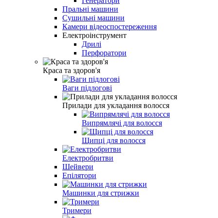
Генератори
Пральні машини
Сушильні машини
Камери відеоспостереження
Електроінструмент
Дрилі
Перфоратори
Краса та здоров'я
Ваги підлогові
Прилади для укладання волосся
Випрямлячі для волосся
Щипці для волосся
Електробритви
Шейвери
Епілятори
Машинки для стрижки
Тримери