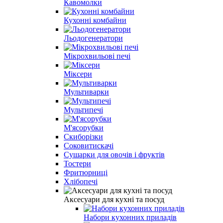
Кавомолки
Кухонні комбайни
Льодогенератори
Мікрохвильові печі
Міксери
Мультиварки
Мультипечі
М'ясорубки
Скиборізки
Соковитискачі
Сушарки для овочів і фруктів
Тостери
Фритюрниці
Хлібопечі
Аксесуари для кухні та посуд
Набори кухонних приладів