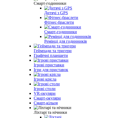
Смарт-годинники
Дитячі з GPS
Фітнес-браслети
Смарт-годинники
Ремінці для годинників
Геймпади та тригери
Графічні планшети
Ігрові приставки
Ігри для приставок
Ігрові крісла
Ігрові столи
VR-окуляри
Смарт-окуляри
Смарт-кільця
Ліхтарі та нічники