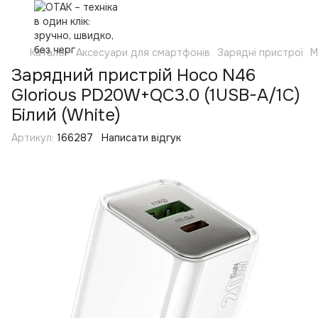
Каталог
Аксесуари для смартфонів
Зарядні пристрої
М
Зарядний пристрій Hoco N46
Glorious PD20W+QC3.0 (1USB-A/1C)
Білий (White)
Артикул:
166287
Написати відгук