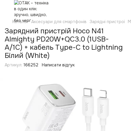
Каталог
Аксесуари для смартфонів
Зарядні пристрої
М
Зарядний пристрій Hoco N41
Almighty PD20W+QC3.0 (1USB-
A/1C) + кабель Type-C to Lightning
Білий (White)
Артикул:
166252
Написати відгук