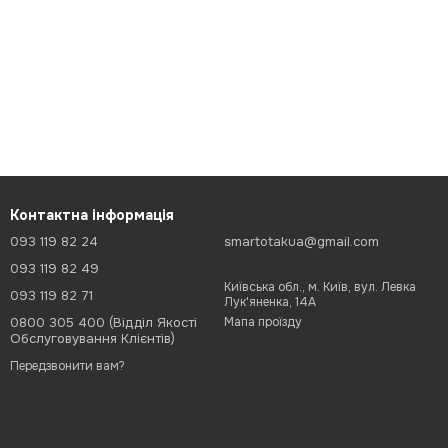
Контактна інформація
093 119 82 24
smartotakua@gmail.com
093 119 82 49
Київська обл., м. Київ, вул. Левка
093 119 82 71
Лук'яненка, 14А
0800 305 400 (Відділ Якості
Мапа проїзду
Обслуговування Клієнтів)
Передзвонити вам?