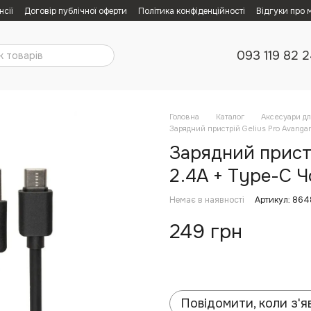
нсії
Договір публічної оферти
Політика конфіденційності
Відгуки про 
093 119 82 
Головна
Каталог
Аксесуари дл
Зарядний пристрій Gelius Pro Avanga
Зарядний пристр
2.4A + Type-C Ч
Немає в наявності
Артикул: 86
249 грн
Повідомити, коли з'я