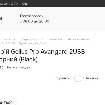
магазин ОТАК
Акції
Графік роботи:
24
з 08:00 до 20:00
я смартфонів
Зарядні пристрої
Мережеві
Мережеві Gelius
rd 2USB 2.4A + Type-C Чорний (Black)
ій Gelius Pro Avangard 2USB
орний (Black)
480
Написати відгук
Порівняти
В бажання
виться