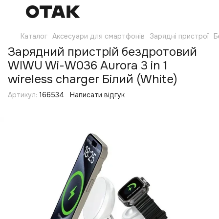
Каталог
Аксесуари для смартфонів
Зарядні пристрої
Б
Зарядний пристрій бездротовий
WIWU Wi-W036 Aurora 3 in 1
wireless charger Білий (White)
Артикул:
166534
Написати відгук