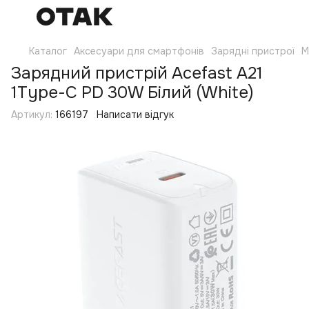
Каталог
Аксесуари для смартфонів
Зарядні пристрої
М
Зарядний пристрій Acefast A21
1Type-C PD 30W Білий (White)
Артикул:
166197
Написати відгук