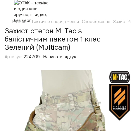
Каталог
Тактичне спорядження
Спорядження
Захист б
Захист стегон M-Tac з
балістичним пакетом 1 клас
Зелений (Multicam)
Артикул:
224709
Написати відгук