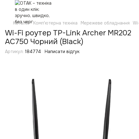
Каталог
Комп'ютерна техніка
Мережеве обладнання
Wi
Wi-Fi роутер TP-Link Archer MR202
AC750 Чорний (Black)
Артикул:
184774
Написати відгук