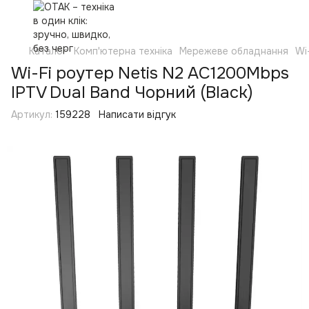
Каталог
Комп'ютерна техніка
Мережеве обладнання
Wi
Wi-Fi роутер Netis N2 AC1200Mbps
IPTV Dual Band Чорний (Black)
Артикул:
159228
Написати відгук