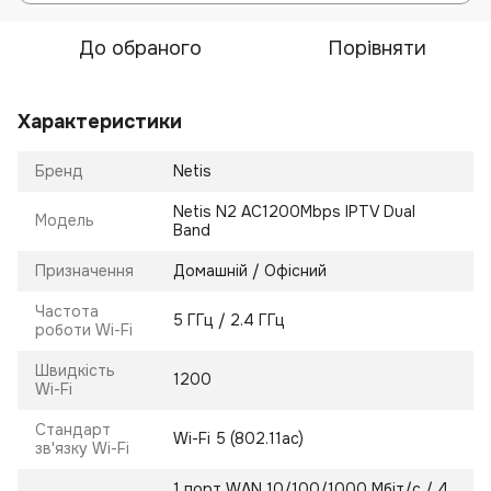
До обраного
Порівняти
Характеристики
Бренд
Netis
Netis N2 AC1200Mbps IPTV Dual
Модель
Band
Призначення
Домашній / Офісний
Частота
5 ГГц / 2.4 ГГц
роботи Wi-Fi
Швидкість
1200
Wi-Fi
Стандарт
Wi-Fi 5 (802.11ac)
зв'язку Wi-Fi
1 порт WAN 10/100/1000 Мбіт/с / 4