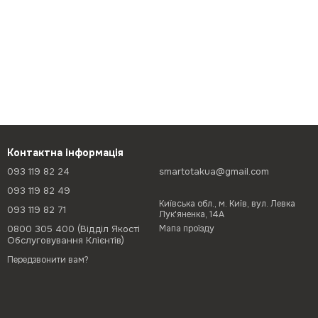
Контактна інформація
093 119 82 24
smartotakua@gmail.com
093 119 82 49
Київська обл., м. Київ, вул. Левка
093 119 82 71
Лук'яненка, 14А
0800 305 400 (Відділ Якості
Мапа проїзду
Обслуговування Клієнтів)
Передзвонити вам?