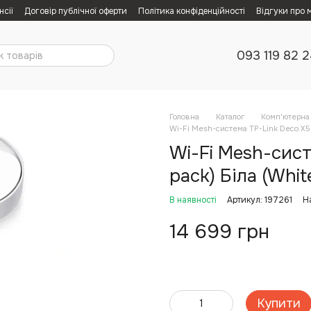
нсії
Договір публічної оферти
Політика конфіденційності
Відгуки про 
093 119 82 
Головна
Каталог
Комп'ютерна 
Wi-Fi Mesh-система TP-Link Deco X50
Wi-Fi Mesh-сист
pack) Біла (Whit
В наявності
Артикул: 197261
Н
14 699 грн
Купити