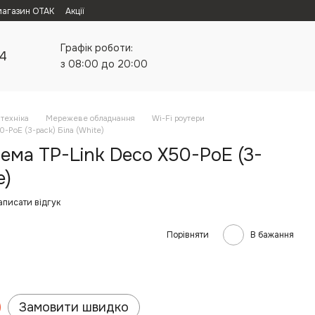
магазин ОТАК
Акції
Графік роботи:
24
з 08:00 до 20:00
техніка
Мережеве обладнання
Wi-Fi роутери
-PoE (3-pack) Біла (White)
ема TP-Link Deco X50-PoE (3-
e)
аписати відгук
Порівняти
В бажання
Замовити швидко