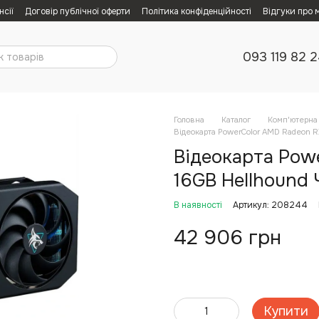
нсії
Договір публічної оферти
Політика конфіденційності
Відгуки про 
093 119 82 
Головна
Каталог
Комп'ютерна 
Відеокарта PowerColor AMD Radeon R
Відеокарта Pow
16GB Hellhound 
В наявності
Артикул: 208244
42 906 грн
Купити