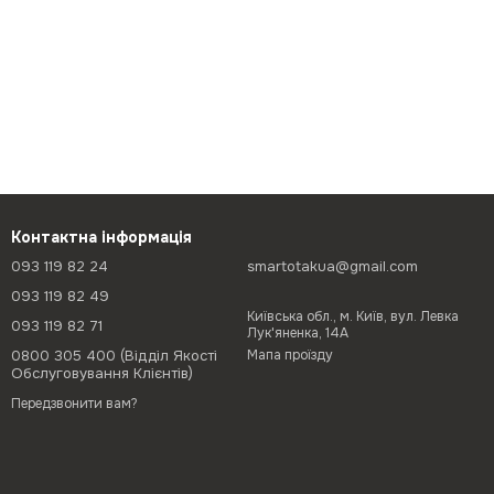
Контактна інформація
093 119 82 24
smartotakua@gmail.com
093 119 82 49
Київська обл., м. Київ, вул. Левка
093 119 82 71
Лук'яненка, 14А
0800 305 400 (Відділ Якості
Мапа проїзду
Обслуговування Клієнтів)
Передзвонити вам?