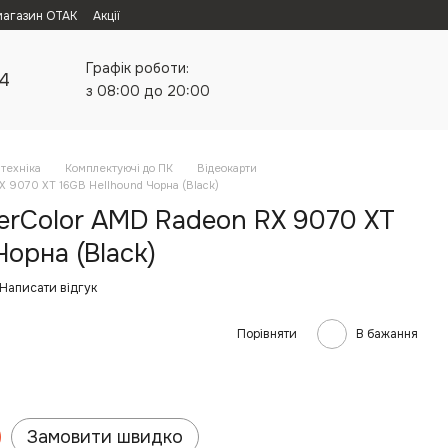
магазин ОТАК
Акції
Графік роботи:
24
з 08:00 до 20:00
техніка
Комплектуючі до ПК
Відеокарти
X 9070 XT 16GB Hellhound Чорна (Black)
erColor AMD Radeon RX 9070 XT
Чорна (Black)
Написати відгук
Порівняти
В бажання
Замовити швидко