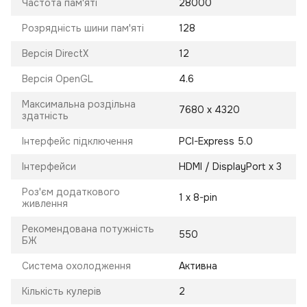
Частота пам'яті
28000
Розрядність шини пам'яті
128
Версія DirectX
12
Версія OpenGL
4.6
Максимальна роздільна
7680 x 4320
здатність
Інтерфейс підключення
PCI-Express 5.0
Інтерфейси
HDMI / DisplayPort x 3
Роз'єм додаткового
1 x 8-pin
живлення
Рекомендована потужність
550
БЖ
Система охолодження
Активна
Кількість кулерів
2