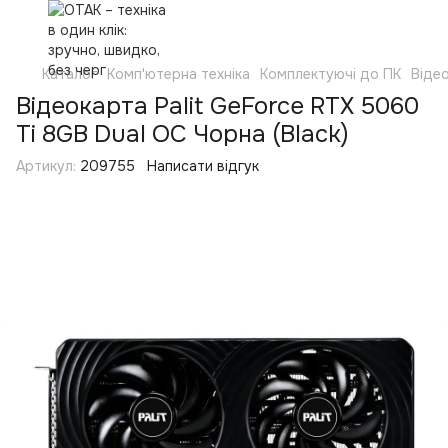
Каталог
Комп'ютерна техніка
Комплектуючі до ПК
Віде
Відеокарта Palit GeForce RTX 5060
Ti 8GB Dual OC Чорна (Black)
Артикул:
209755
Написати відгук