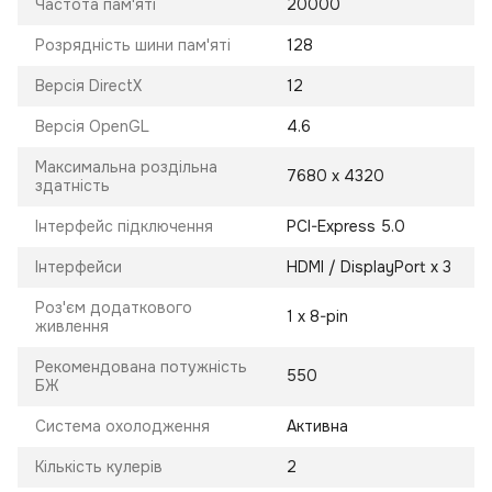
Частота пам'яті
20000
Розрядність шини пам'яті
128
Версія DirectX
12
Версія OpenGL
4.6
Максимальна роздільна
7680 x 4320
здатність
Інтерфейс підключення
PCI-Express 5.0
Інтерфейси
HDMI / DisplayPort x 3
Роз'єм додаткового
1 x 8-pin
живлення
Рекомендована потужність
550
БЖ
Система охолодження
Активна
Кількість кулерів
2