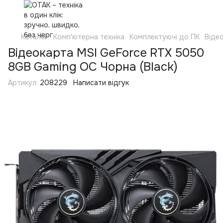
Каталог
Комп'ютерна техніка
Комплектуючі до ПК
Віде
Відеокарта MSI GeForce RTX 5050
8GB Gaming OC Чорна (Black)
Артикул:
208229
Написати відгук