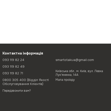
Контактна інформація
093 119 82 24
smartotakua@gmail.com
093 119 82 49
Київська обл., м. Київ, вул. Левка
093 119 82 71
Лук'яненка, 14А
0800 305 400 (Відділ Якості
Мапа проїзду
Обслуговування Клієнтів)
Передзвонити вам?