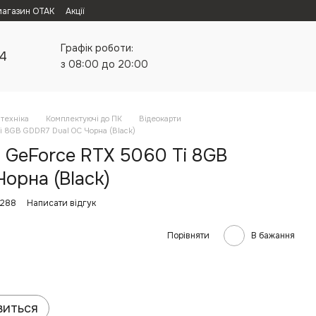
магазин ОТАК
Акції
Графік роботи:
24
з 08:00 до 20:00
техніка
Комплектуючі до ПК
Відеокарти
i 8GB GDDR7 Dual OC Чорна (Black)
 GeForce RTX 5060 Ti 8GB
орна (Black)
4288
Написати відгук
Порівняти
В бажання
виться