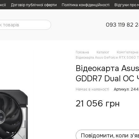
нсії
Договір публічної оферти
Політика конфіденційності
Відгуки про 
093 119 82 
Головна
Каталог
Комп'ютерна 
Відеокарта Asus GeForce RTX 5060 T
Відеокарта Asus
GDDR7 Dual OC Ч
Немає в наявності
Артикул: 24
21 056 грн
Повідомити, коли з'я