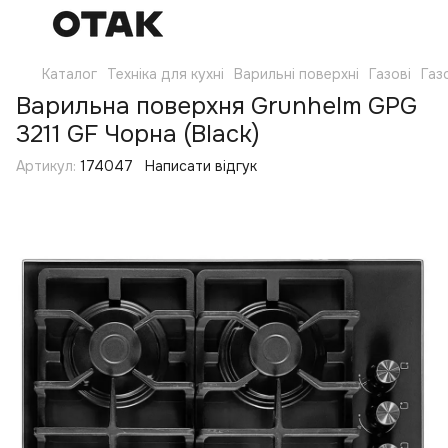
Каталог
Техніка для кухні
Варильні поверхні
Газові
Газ
Варильна поверхня Grunhelm GPG
3211 GF Чорна (Black)
Артикул:
174047
Написати відгук