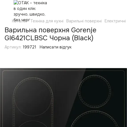
Каталог
Техніка для кухні
Варильні поверхні
Електричні
Варильна поверхня Gorenje
GI6421CLBSC Чорна (Black)
Артикул:
199721
Написати відгук