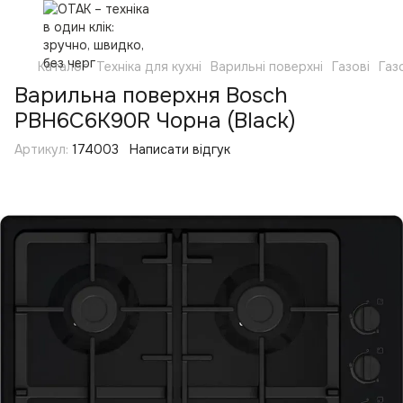
Каталог
Техніка для кухні
Варильні поверхні
Газові
Газ
Варильна поверхня Bosch
PBH6C6K90R Чорна (Black)
Артикул:
174003
Написати відгук