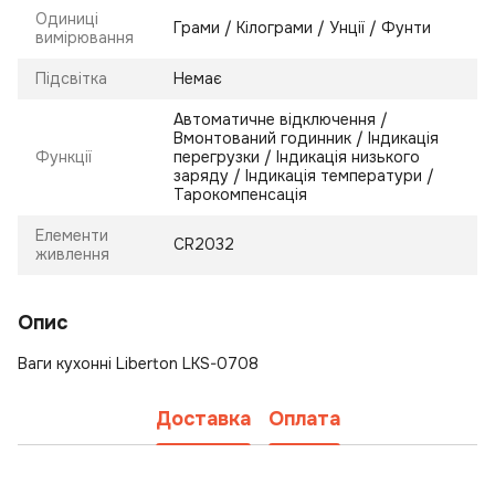
Одиниці
Грами / Кілограми / Унції / Фунти
вимірювання
Підсвітка
Немає
Автоматичне відключення /
Вмонтований годинник / Індикація
Функції
перегрузки / Індикація низького
заряду / Індикація температури /
Тарокомпенсація
Елементи
CR2032
живлення
Опис
Ваги кухонні Liberton LKS-0708
Доставка
Оплата