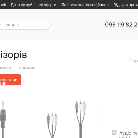
нсії
Договір публічної оферти
Політика конфіденційності
Відгуки про 
093 119 82 
ізорів
Сор
Кабелі
Тюльпани
юльпани