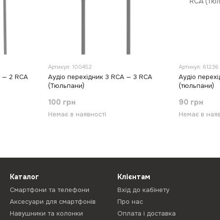
Артикул: 100452
Артикул: 61236
5 — 2 RCA
Аудіо перехідник 3 RCA — 3 RCA
Аудіо перехі
(Тюльпани)
(тюльпани)
100 грн
90 грн
Немає в наявності
Немає в наяв
Каталог
Клієнтам
Смартфони та телефони
Вхід до кабінету
Аксесуари для смартфонів
Про нас
Навушники та колонки
Оплата і доставка