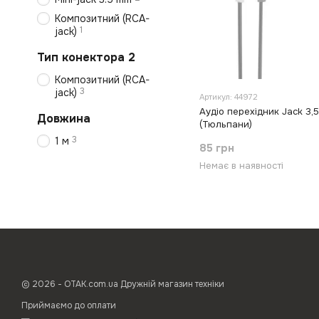
Композитний (RCA-
1
jack)
Тип конектора 2
Композитний (RCA-
3
jack)
Артикул: 44972
Аудіо перехідник Jack 3,
Довжина
(Тюльпани)
3
1 м
85 грн
Немає в наявності
© 2026 - ОТАК.com.ua Дружній магазин техніки
Приймаємо до оплати