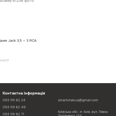
дник Jack 3,5 — 3 RCA
ності
Контактна інформація
093 119 82 24
smartotakua@gmail.com
093 119 82 49
Київська обл., м. Київ, вул. Левка
093 119 82 71
Лук'яненка, 14А