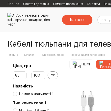
Перейти к основному контенту
Про нас
Оплата і доставка
Обмін та повернення
Контакти
Вака
Каталог
Кабелі тюльпани для телев
Головна
Каталог
Телевізори, відео
Аксесуари для телевізорів
HDMI
Т
Ціна, грн
От Ціна, грн
До Ціна, грн
ОК
Наявність
3
Немає в наявності
Тип конектора 1
2
Mini-jack 3.5 mm