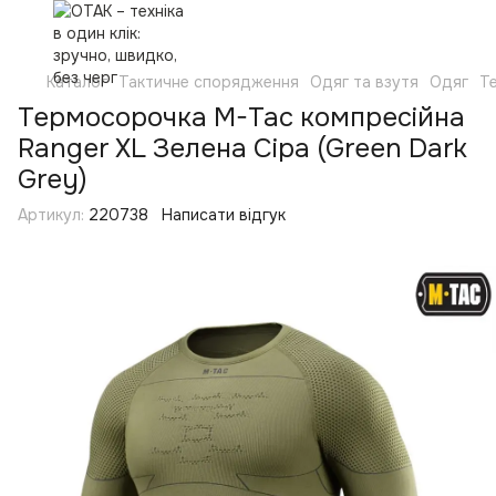
Каталог
Тактичне спорядження
Одяг та взутя
Одяг
Т
Термосорочка M-Tac компресійна
Ranger XL Зелена Сіра (Green Dark
Grey)
Артикул:
220738
Написати відгук