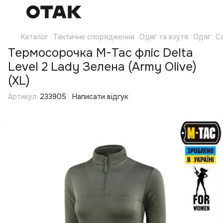
Каталог
Тактичне спорядження
Одяг та взутя
Одяг
С
Термосорочка M-Tac фліс Delta
Level 2 Lady Зелена (Army Olive)
(XL)
Артикул:
233905
Написати відгук