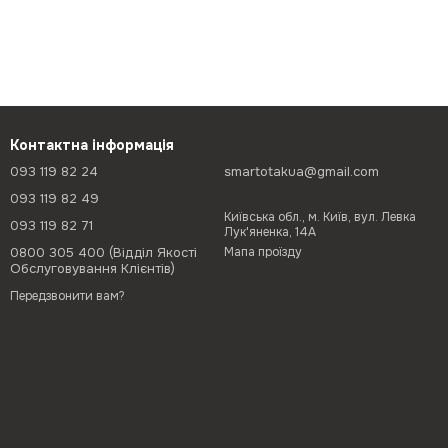
Контактна інформація
093 119 82 24
smartotakua@gmail.com
093 119 82 49
Київська обл., м. Київ, вул. Левка
093 119 82 71
Лук'яненка, 14А
0800 305 400 (Відділ Якості
Мапа проїзду
Обслуговування Клієнтів)
Передзвонити вам?