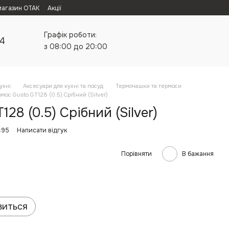
магазин ОТАК
Акції
Графік роботи:
24
з 08:00 до 20:00
ухні
Аксесуари для кухні та посуд
Термочашки та термоси
мос Gusto GT128 (0.5) Срібний (Silver)
28 (0.5) Срібний (Silver)
495
Написати відгук
Порівняти
В бажання
виться