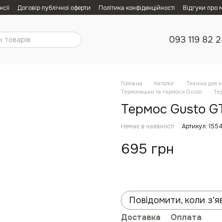
нсії
Договір публічної оферти
Політика конфіденційності
Відгуки про 
093 119 82 
Головна
Каталог
Техніка для к
Термочашки та термоси Gusto
Тер
Термос Gusto GT1
Немає в наявності
Артикул: 155
695 грн
Повідомити, коли з'я
Доставка
Оплата