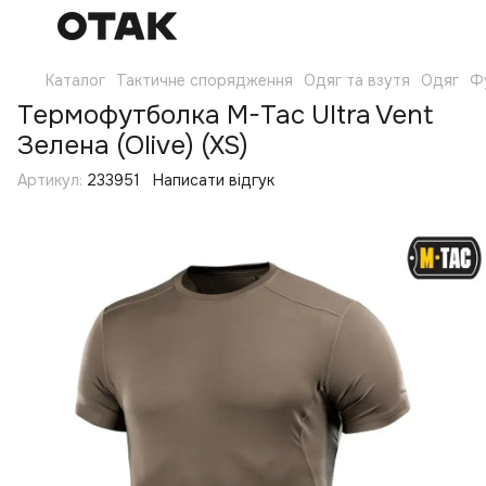
Каталог
Тактичне спорядження
Одяг та взутя
Одяг
Ф
Термофутболка M-Tac Ultra Vent
Зелена (Olive) (XS)
Артикул:
233951
Написати відгук