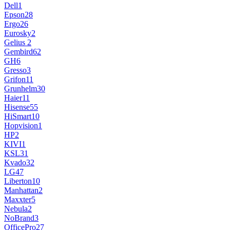
Dell
1
Epson
28
Ergo
26
Eurosky
2
Gelius
2
Gembird
62
GH
6
Gresso
3
Grifon
11
Grunhelm
30
Haier
11
Hisense
55
HiSmart
10
Hopvision
1
HP
2
KIVI
1
KSL
31
Kvado
32
LG
47
Liberton
10
Manhattan
2
Maxxter
5
Nebula
2
NoBrand
3
OfficePro
27