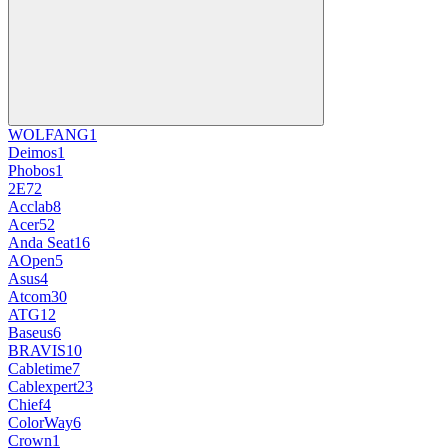
WOLFANG
1
Deimos
1
Phobos
1
2E
72
Acclab
8
Acer
52
Anda Seat
16
AOpen
5
Asus
4
Atcom
30
ATG
12
Baseus
6
BRAVIS
10
Cabletime
7
Cablexpert
23
Chief
4
ColorWay
6
Crown
1