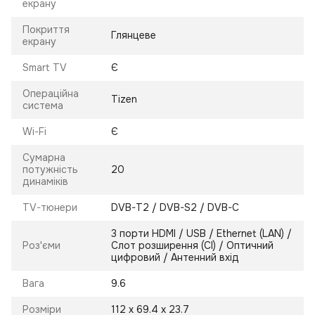
екрану
Покриття
Глянцеве
екрану
Smart TV
Є
Операційна
Tizen
система
Wi-Fi
Є
Сумарна
потужність
20
динаміків
TV-тюнери
DVB-T2 / DVB-S2 / DVB-C
3 порти HDMI / USB / Ethernet (LAN) /
Роз'єми
Слот розширення (CI) / Оптичний
цифровий / Антенний вхід
Вага
9.6
Розміри
112 x 69.4 x 23.7