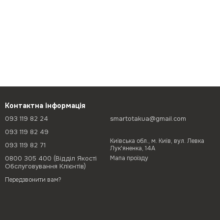
Контактна інформація
093 119 82 24
smartotakua@gmail.com
093 119 82 49
Київська обл., м. Київ, вул. Левка
093 119 82 71
Лук'яненка, 14А
0800 305 400 (Відділ Якості
Мапа проїзду
Обслуговування Клієнтів)
Передзвонити вам?