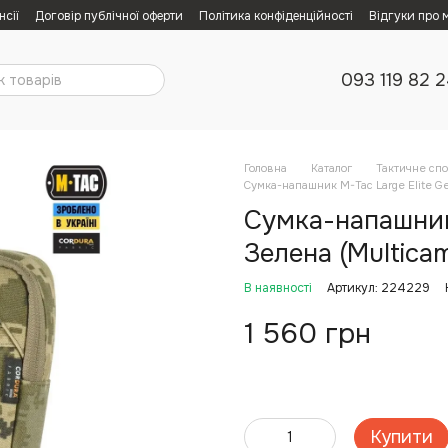
нсії
Договір публічної оферти
Політика конфіденційності
Відгуки про 
093 119 82 
Головна
Каталог
Тактичне сп
Сумка-напашник M-Tac Large Elite Ge
Сумка-напашник 
Зелена (Multica
В наявності
Артикул: 224229
1 560 грн
Купити