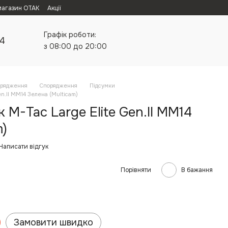
магазин ОТАК
Акції
Графік роботи:
24
з 08:00 до 20:00
орядження
Спорядження
Підсумки
n.II MM14 Зелена (Multicam)
M-Tac Large Elite Gen.II MM14
m)
Написати відгук
Порівняти
В бажання
Замовити швидко