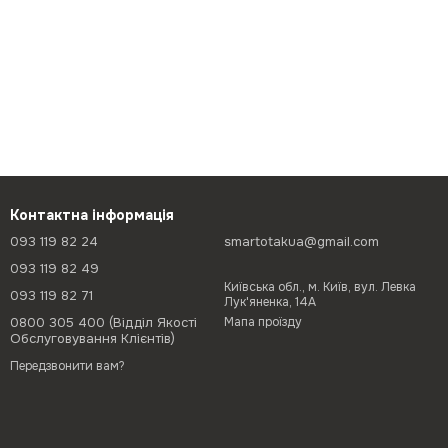
Контактна інформація
093 119 82 24
smartotakua@gmail.com
093 119 82 49
Київська обл., м. Київ, вул. Левка
093 119 82 71
Лук'яненка, 14А
0800 305 400 (Відділ Якості
Мапа проїзду
Обслуговування Клієнтів)
Передзвонити вам?