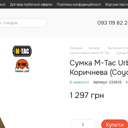
нсії
Договір публічної оферти
Політика конфіденційності
Відгуки про 
093 119 82 
Головна
Каталог
Тактичне сп
Сумки через плече M-Tac
Сумка M
Сумка M-Tac Urba
Коричнева (Coyo
В наявності
Артикул: 233635
Н
1 297 грн
Купити