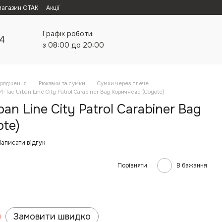
магазин ОТАК
Акції
Графік роботи:
24
з 08:00 до 20:00
орядження
Рюкзаки та сумки
Сумки через плече
-Tac Urban Line City Patrol Carabiner Bag Коричнева (Coyote)
n Line City Patrol Carabiner Bag
te)
аписати відгук
Порівняти
В бажання
Замовити швидко