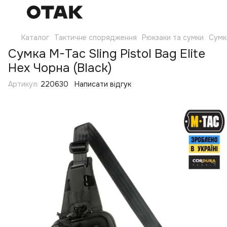
Каталог
Тактичне спорядження
Рюкзаки та сумки
Сумк
Сумка M-Tac Sling Pistol Bag Elite
Hex Чорна (Black)
Артикул:
220630
Написати відгук