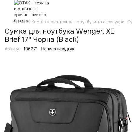
Каталог
Комп'ютерна техніка
Ноутбуки та аксесуари
Су
Сумка для ноутбука Wenger, XE
Brief 17" Чорна (Black)
Артикул:
186271
Написати відгук