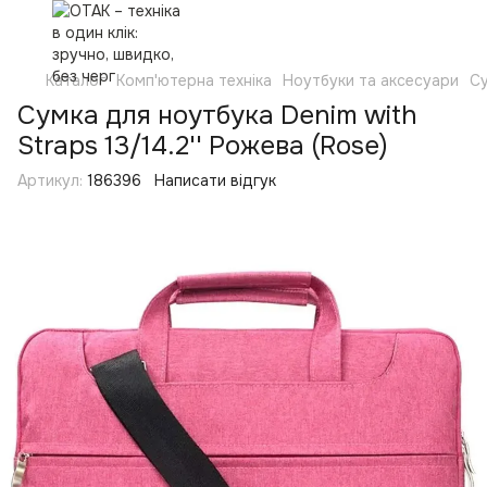
Каталог
Комп'ютерна техніка
Ноутбуки та аксесуари
Су
Сумка для ноутбука Denim with
Straps 13/14.2'' Рожева (Rose)
Артикул:
186396
Написати відгук