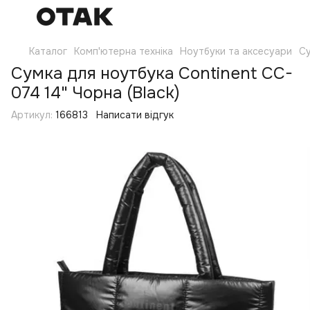
Каталог
Комп'ютерна техніка
Ноутбуки та аксесуари
Су
Сумка для ноутбука Continent CC-
074 14" Чорна (Black)
Артикул:
166813
Написати відгук