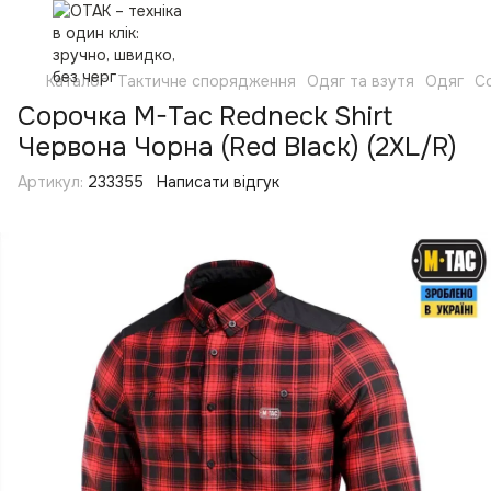
Каталог
Тактичне спорядження
Одяг та взутя
Одяг
С
Сорочка M-Tac Redneck Shirt
Червона Чорна (Red Black) (2XL/R)
Артикул:
233355
Написати відгук