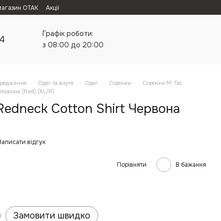
магазин ОТАК
Акції
Графік роботи:
24
з 08:00 до 20:00
орядження
Одяг та взутя
Одяг
Сорочки
Сорочки M-Tac
Червона (Red) (XL/R)
edneck Cotton Shirt Червона
Написати відгук
Порівняти
В бажання
Замовити швидко