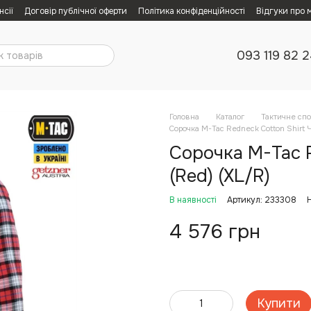
нсії
Договір публічної оферти
Політика конфіденційності
Відгуки про 
093 119 82 
Головна
Каталог
Тактичне сп
Сорочка M-Tac Redneck Cotton Shirt 
Сорочка M-Tac R
(Red) (XL/R)
В наявності
Артикул: 233308
4 576 грн
Купити