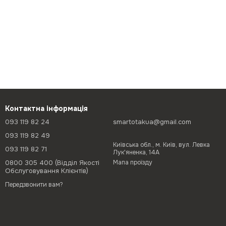
Контактна інформація
093 119 82 24
smartotakua@gmail.com
093 119 82 49
Київська обл., м. Київ, вул. Левка
093 119 82 71
Лук'яненка, 14А
0800 305 400 (Відділ Якості
Мапа проїзду
Обслуговування Клієнтів)
Передзвонити вам?