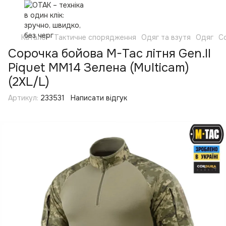
Каталог
Тактичне спорядження
Одяг та взутя
Одяг
С
Сорочка бойова M-Tac літня Gen.II
Piquet MM14 Зелена (Multicam)
(2XL/L)
Артикул:
233531
Написати відгук