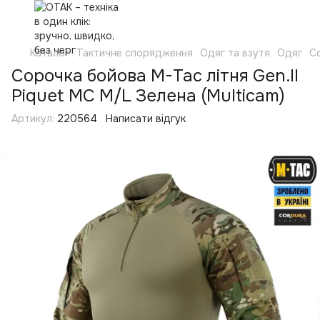
Каталог
Тактичне спорядження
Одяг та взутя
Одяг
С
Сорочка бойова M-Tac літня Gen.II
Piquet MC M/L Зелена (Multicam)
Артикул:
220564
Написати відгук