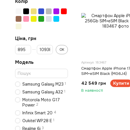
Колір
Ціна, грн
От Ціна, грн
До Ціна, грн
ОК
Модель
Артикул: 183467
Смартфон Apple iPhone 1
SIM+eSIM Black (MG6J4)
42 549 грн
Купити
1
Samsung Galaxy M23
В наявності
1
Samsung Galaxy A32
Motorola Moto G17
2
Power
4
Infinix Smart 20
1
Oukitel WP28 E
3
Realme 6i