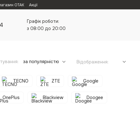
магазин ОТАК
Акції
Графік роботи:
24
з 08:00 до 20:00
тування:
за популярністю
Відображення:
TECNO
ZTE
Google
OnePlus
Blackview
Doogee