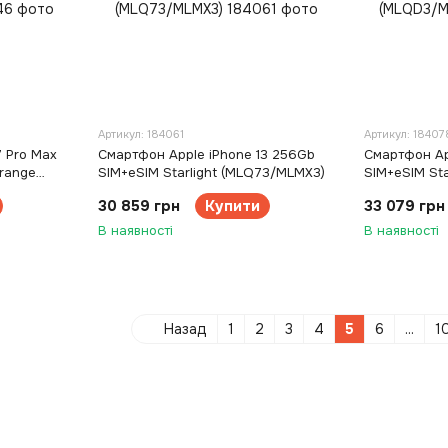
Артикул: 184061
Артикул: 18407
7 Pro Max
Смартфон Apple iPhone 13 256Gb
Смартфон Ap
range
SIM+eSIM Starlight (MLQ73/MLMX3)
SIM+eSIM St
30 859 грн
Купити
33 079 грн
В наявності
В наявності
Назад
1
2
3
4
5
6
...
1