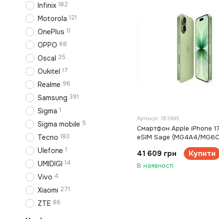
182
Infinix
121
Motorola
11
OnePlus
68
OPPO
35
Oscal
17
Oukitel
96
Realme
391
Samsung
1
Sigma
Артикул: 183445
5
Sigma mobile
Смартфон Apple iPhone 1
183
Tecno
eSIM Sage (MG4A4/MG6C
1
Ulefone
41 609 грн
Купити
14
UMIDIGI
В наявності
4
Vivo
271
Xiaomi
86
ZTE