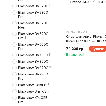
1
Blackview BV5200
Blackview BV5300
1
Pro
Blackview BV6200
1
Plus
Артикул: 182046
Blackview BV6200
Смартфон Apple iPhone 1
3
Pro
512Gb SIM+eSIM Cosmic O
Blackview BV6600
(MFYT4)
3
74 329 грн
Купити
Pro
В наявності
1
Blackview BV7300
1
Blackview BV8900
2
Blackview BV9200
Blackview BV9300
1
Pro
2
Blackview Color 8
2
Blackview Shark 8
Blackview XPLORE 1
1
Pro