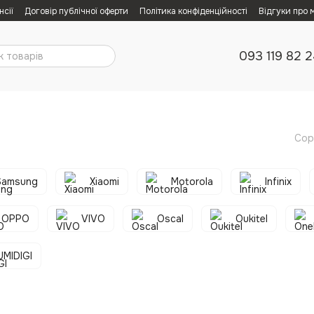
нсії
Договір публічної оферти
Політика конфіденційності
Відгуки про 
093 119 82 
Сор
Samsung
Xiaomi
Motorola
Infinix
OPPO
VIVO
Oscal
Oukitel
UMIDIGI