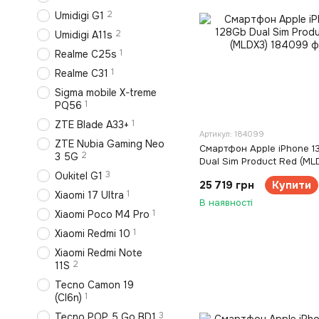
2
Umidigi G1
2
Umidigi A11s
1
Realme C25s
1
Realme C31
Sigma mobile X-treme
1
PQ56
1
ZTE Blade A33+
Артикул: 184099
ZTE Nubia Gaming Neo
Смартфон Apple iPhone 1
2
3 5G
Dual Sim Product Red (ML
3
Oukitel G1
25 719 грн
Купити
1
Xiaomi 17 Ultra
В наявності
1
Xiaomi Poco M4 Pro
1
Xiaomi Redmi 10
Xiaomi Redmi Note
2
11S
Tecno Camon 19
1
(CI6n)
3
Tecno POP 5 Go BD1