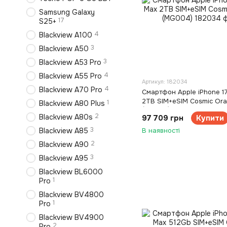
Samsung Galaxy
17
S25+
4
Blackview A100
3
Blackview A50
3
Blackview A53 Pro
4
Blackview A55 Pro
Артикул: 182034
4
Blackview A70 Pro
Смартфон Apple iPhone 1
2TB SIM+eSIM Cosmic Or
1
Blackview A80 Plus
(MG004)
2
Blackview A80s
97 709 грн
Купити
3
Blackview A85
В наявності
2
Blackview A90
3
Blackview A95
Blackview BL6000
1
Pro
Blackview BV4800
1
Pro
Blackview BV4900
2
Pro