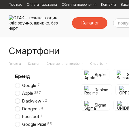
Перейти к основному контенту
Про нас
Оплата і доставка
Обмін та повернення
Контакти
Вака
Каталог
Смартфони
Головна
Каталог
Смартфони та телефони
Смартфони
Apple
Бренд
7
Google
Realme
387
Apple
52
Blackview
Sigma
34
Doogee
1
Fossibot
55
Google Pixel