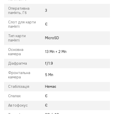
Оперативна
3
пам`ять, Гб
Слот для карти
Є
пам`яті
Тип карти
MicroSD
пам`яті
Основна
13 Мп + 2 Мп
камера
Діафрагма
f/1.9
Фронтальна
5 Мп
камера
Стабілізація
Немає
Спалах
Є
Автофокус
Є