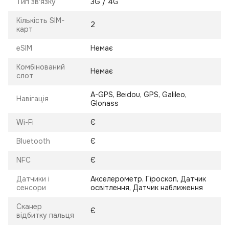
Тип зв'язку
3G / 4G
Кількість SIM-
2
карт
eSIM
Немає
Комбінований
Немає
слот
A-GPS, Beidou, GPS, Galileo,
Навігація
Glonass
Wi-Fi
Є
Bluetooth
Є
NFC
Є
Датчики і
Акселерометр, Гіроскоп, Датчик
сенсори
освітлення, Датчик наближення
Сканер
Є
відбитку пальця