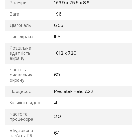
Розміри
163.9 x 75.5 x 8.9
Вага
196
Діагональ
6.56
Тип екрана
IPS
Роздільна
здатність
1612 x 720
екрану
Частота
оновлення
60
екрану
Процесор
Mediatek Helio A22
Кількість ядер
4
Частота
2.0
процесора
Вбудована
64
пам`ять, Гб