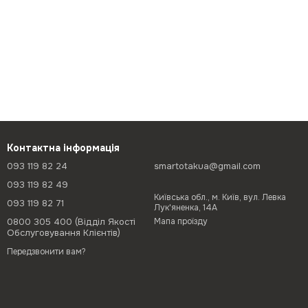
Контактна інформація
093 119 82 24
smartotakua@gmail.com
093 119 82 49
Київська обл., м. Київ, вул. Левка
093 119 82 71
Лук'яненка, 14А
0800 305 400 (Відділ Якості
Мапа проїзду
Обслуговування Клієнтів)
Передзвонити вам?