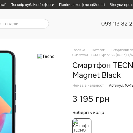
нсії
Договір публічної оферти
Політика конфіденційності
Відгуки про 
093 119 82 
Головна
Каталог
Смартфони т
Смартфон TECNO Spark 8C (KG5n) 4/6
Смартфон TECNO
Magnet Black
Немає в наявності
Артикул: 104
3 195 грн
Виберіть колір