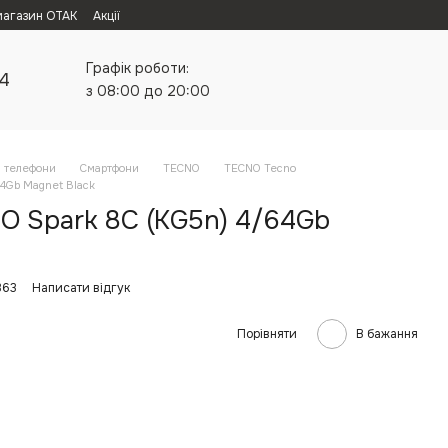
магазин ОТАК
Акції
Графік роботи:
24
з 08:00 до 20:00
а телефони
Смартфони
TECNO
TECNO Tecno
4Gb Magnet Black
 Spark 8C (KG5n) 4/64Gb
363
Написати відгук
Порівняти
В бажання