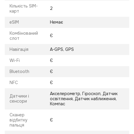
Кількість SIM-
2
карт
eSIM
Немає
Комбінований
Є
слот
Навігація
A-GPS, GPS
Wi-Fi
Є
Bluetooth
Є
NFC
Є
Акселерометр, Гіроскоп, Датчик
Датчики і
освітлення, Датчик наближення,
сенсори
Компас
Сканер
відбитку
Є
пальця