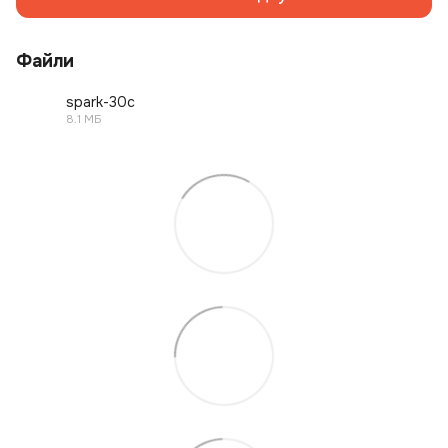
Файли
spark-30c
8.1 МБ
PNG