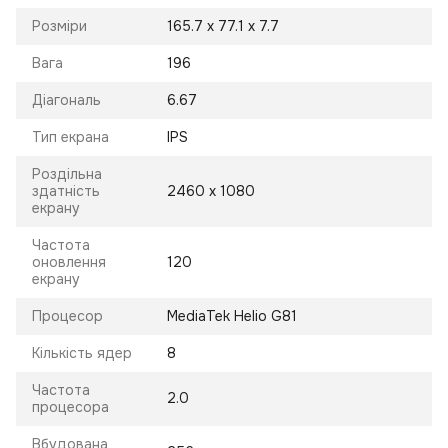
Розміри
165.7 x 77.1 x 7.7
Вага
196
Діагональ
6.67
Тип екрана
IPS
Роздільна
здатність
2460 x 1080
екрану
Частота
оновлення
120
екрану
Процесор
MediaTek Helio G81
Кількість ядер
8
Частота
2.0
процесора
Вбудована