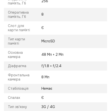
256
пам`ять, Гб
Оперативна
8
пам`ять, Гб
Слот для
Є
карти пам`яті
Тип карти
MicroSD
пам`яті
Основна
48 Мп + 2 Мп
камера
Діафрагма
f/1.8 + f/2.4
Фронтальна
8 Мп
камера
Стабілізація
Немає
Спалах
Є
Тип зв'язку
3G / 4G