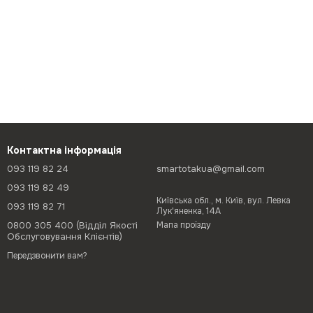
Контактна інформація
093 119 82 24
smartotakua@gmail.com
093 119 82 49
Київська обл., м. Київ, вул. Левка
093 119 82 71
Лук'яненка, 14А
0800 305 400 (Відділ Якості
Мапа проїзду
Обслуговування Клієнтів)
Передзвонити вам?