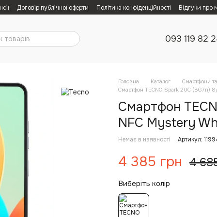
нсії
Договір публічної оферти
Політика конфіденційності
Відгуки про 
093 119 82 
Головна
Каталог
Смартфони т
Смартфон TECNO Spark 20C (BG7n) 8
Смартфон TECNO
NFC Mystery Wh
Немає в наявності
Артикул: 119
4 385 грн
4 68
Виберіть колір