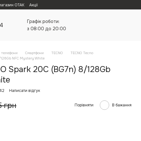
магазин ОТАК
Акції
Графік роботи:
24
з 08:00 до 20:00
а телефони
Смартфони
TECNO
TECNO Tecno
/128Gb NFC Mystery White
 Spark 20C (BG7n) 8/128Gb
ite
942
Написати відгук
5 грн
Порівняти
В бажання