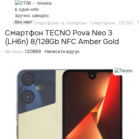
Каталог
Смартфони та телефони
Смартфони
TECNO
Смартфон TECNO Pova Neo 3
(LH6n) 8/128Gb NFC Amber Gold
Артикул:
120869
Написати відгук