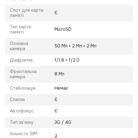
Слот для карти
Є
пам`яті
Тип карти
MicroSD
пам`яті
Основна
50 Мп + 2 Мп + 2 Мп
камера
Діафрагма
f/1.8 + f/2.0
Фронтальна
8 Мп
камера
Стабілізація
Немає
Спалах
Є
Автофокус
Є
Тип зв'язку
3G / 4G
Кількість SIM-
2