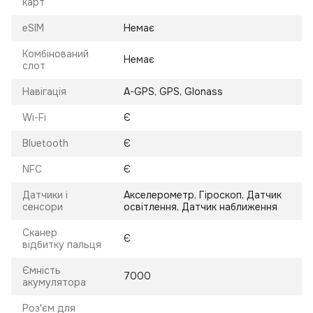
карт
eSIM
Немає
Комбінований
Немає
слот
Навігація
A-GPS, GPS, Glonass
Wi-Fi
Є
Bluetooth
Є
NFC
Є
Датчики і
Акселерометр, Гіроскоп, Датчик
сенсори
освітлення, Датчик наближення
Сканер
Є
відбитку пальця
Ємність
7000
акумулятора
Роз'єм для