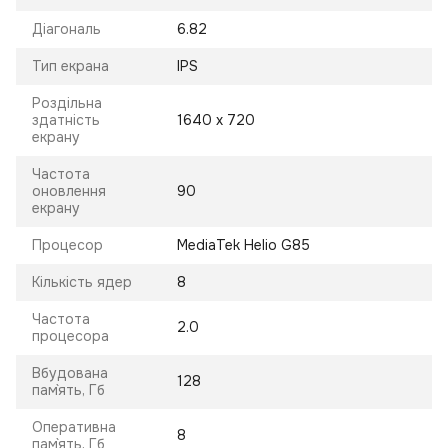
Діагональ
6.82
Тип екрана
IPS
Роздільна
здатність
1640 x 720
екрану
Частота
оновлення
90
екрану
Процесор
MediaTek Helio G85
Кількість ядер
8
Частота
2.0
процесора
Вбудована
128
пам`ять, Гб
Оперативна
8
пам`ять, Гб